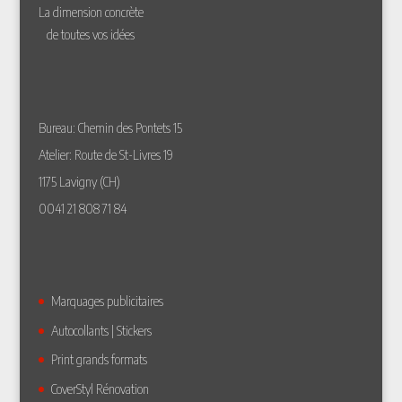
La dimension concrète
de toutes vos idées
Bureau: Chemin des Pontets 15
Atelier: Route de St-Livres 19
1175 Lavigny (CH)
0041 21 808 71 84
Marquages publicitaires
Autocollants | Stickers
Print grands formats
CoverStyl Rénovation