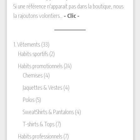
Si une référence n'apparait pas dans la boutique, nous
la rajoutons volontiers...
- Clic -
33
1. Vêtements
33
produits
2
Habits sportifs
2
produits
24
Habits promotionnels
24
4
produits
Chemises
4
produits
4
Jaquettes & Vestes
4
produits
5
Polos
5
produits
4
SweatShirts & Pantalons
4
produits
7
T-shirts & Tops
7
produits
7
Habits professionnels
7