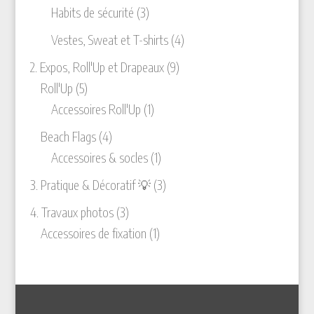
3
produits
Habits de sécurité
3
produits
4
Vestes, Sweat et T-shirts
4
produits
9
2. Expos, Roll'Up et Drapeaux
9
5
produits
Roll'Up
5
produits
1
Accessoires Roll'Up
1
produit
4
Beach Flags
4
produits
1
Accessoires & socles
1
produit
3
3. Pratique & Décoratif 💡
3
produits
3
4. Travaux photos
3
produits
1
Accessoires de fixation
1
produit