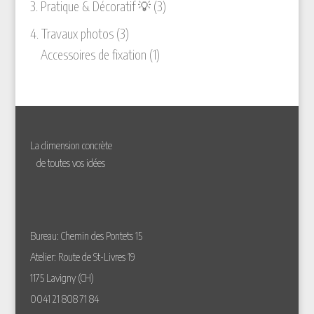
3
3. Pratique & Décoratif 💡
3
produits
3
4. Travaux photos
3
produits
1
Accessoires de fixation
1
produit
La dimension concrète
de toutes vos idées
Bureau: Chemin des Pontets 15
Atelier: Route de St-Livres 19
1175 Lavigny (CH)
0041 21 808 71 84