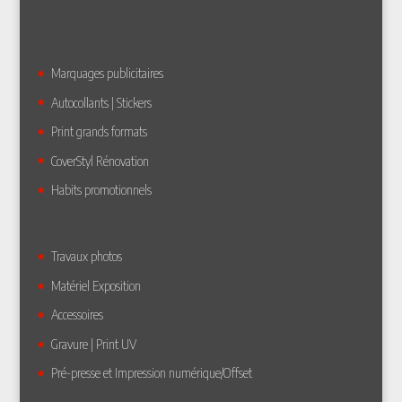
Marquages publicitaires
Autocollants | Stickers
Print grands formats
CoverStyl Rénovation
Habits promotionnels
Travaux photos
Matériel Exposition
Accessoires
Gravure | Print UV
Pré-presse et Impression numérique/Offset