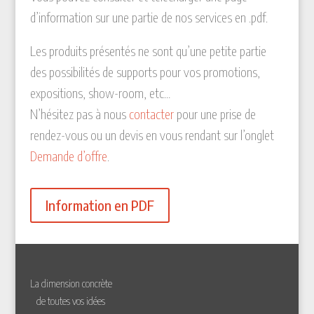
d’information sur une partie de nos services en .pdf.
Les produits présentés ne sont qu’une petite partie
des possibilités de supports pour vos promotions,
expositions, show-room, etc…
N’hésitez pas à nous
contacter
pour une prise de
rendez-vous ou un devis en vous rendant sur l’onglet
Demande d’offre
.
Information en PDF
La dimension concrète
de toutes vos idées