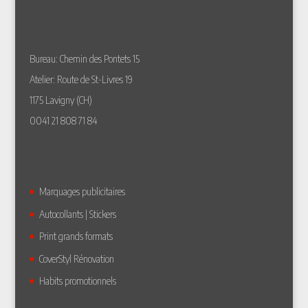
Bureau: Chemin des Pontets 15
Atelier: Route de St-Livres 19
1175 Lavigny (CH)
0041 21 808 71 84
Marquages publicitaires
Autocollants | Stickers
Print grands formats
CoverStyl Rénovation
Habits promotionnels