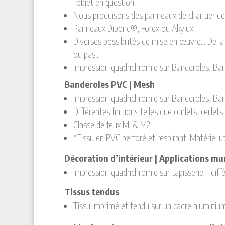
l’objet en question.
Nous produisons des panneaux de chantier de t
Panneaux Dibond®, Forex ou Akylux.
Diverses possibilités de mise en œuvre… De la 
ou pas..
Impression quadrichromie sur Banderoles, Ban
Banderoles PVC | Mesh
Impression quadrichromie sur Banderoles, Ban
Différentes finitions telles que ourlets, œillets
Classe de feux Mi & M2
*Tissu en PVC perforé et respirant. Matériel ut
Décoration d’intérieur | Applications mu
Impression quadrichromie sur tapisserie – diff
Tissus tendus
Tissu imprimé et tendu sur un cadre aluminium 