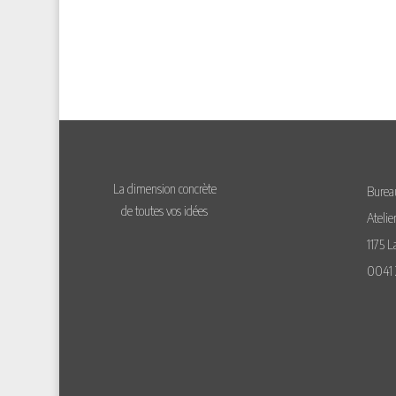
La dimension concrète
Bureau
de toutes vos idées
Atelie
1175 L
0041 