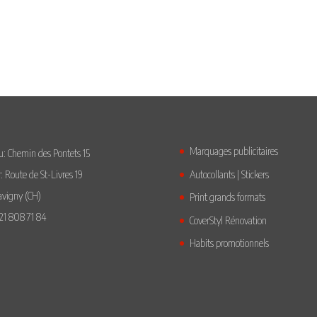
Marquages publicitaires
: Chemin des Pontets 15
Autocollants | Stickers
r: Route de St-Livres 19
avigny (CH)
Print grands formats
21 808 71 84
CoverStyl Rénovation
Habits promotionnels