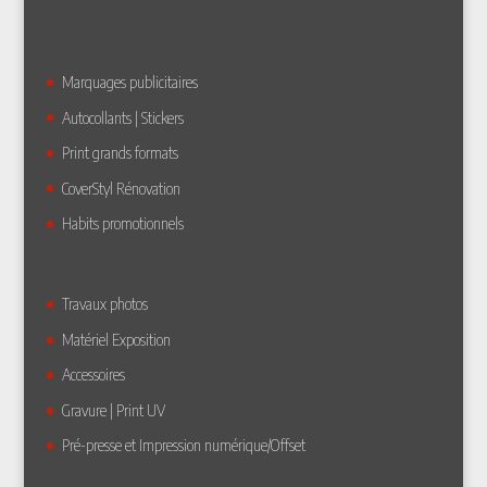
Marquages publicitaires
Autocollants | Stickers
Print grands formats
CoverStyl Rénovation
Habits promotionnels
Travaux photos
Matériel Exposition
Accessoires
Gravure | Print UV
Pré-presse et Impression numérique/Offset