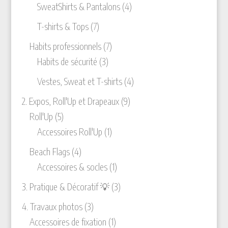
produits
4
SweatShirts & Pantalons
4
produits
7
T-shirts & Tops
7
produits
7
Habits professionnels
7
3
produits
Habits de sécurité
3
produits
4
Vestes, Sweat et T-shirts
4
produits
9
2. Expos, Roll'Up et Drapeaux
9
5
produits
Roll'Up
5
produits
1
Accessoires Roll'Up
1
produit
4
Beach Flags
4
produits
1
Accessoires & socles
1
produit
3
3. Pratique & Décoratif 💡
3
produits
3
4. Travaux photos
3
produits
1
Accessoires de fixation
1