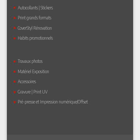
Autocollants | Stickers
Print grands formats
CoverStyl Rénovation
Habits promotionnels
Travaux photos
Matériel Exposition
Accessoires
Gravure | Print UV
Pré-presse et Impression numérique/Offset