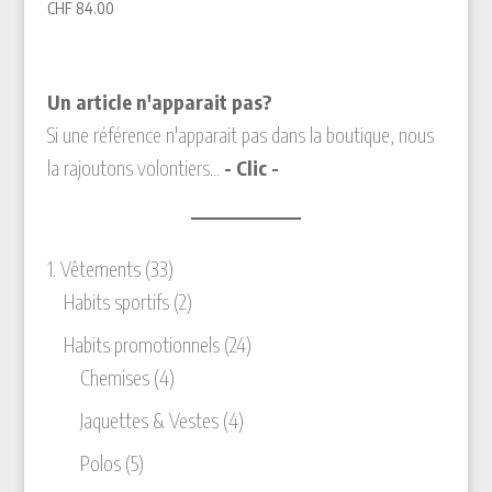
CHF
84.00
Un article n'apparait pas?
Si une référence n'apparait pas dans la boutique, nous
la rajoutons volontiers...
- Clic -
33
1. Vêtements
33
produits
2
Habits sportifs
2
produits
24
Habits promotionnels
24
4
produits
Chemises
4
produits
4
Jaquettes & Vestes
4
produits
5
Polos
5