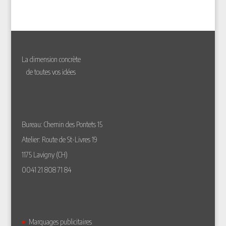
produit
La dimension concrète
de toutes vos idées
Bureau: Chemin des Pontets 15
Atelier: Route de St-Livres 19
1175 Lavigny (CH)
0041 21 808 71 84
Marquages publicitaires