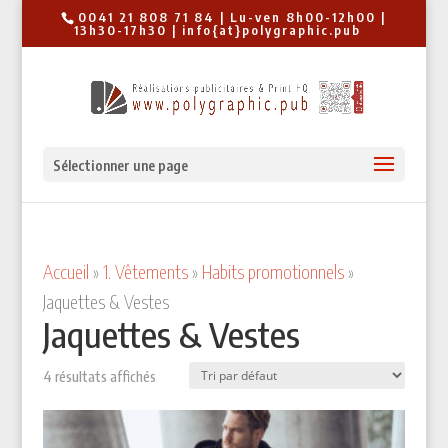
0041 21 808 71 84 | Lu-ven 8h00-12h00 |
13h30-17h30 | info{at}polygraphic.pub
Sélectionner une page
Accueil
»
1. Vêtements
»
Habits promotionnels
»
Jaquettes & Vestes
Jaquettes & Vestes
4 résultats affichés