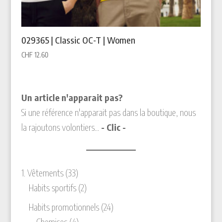
029365 | Classic OC-T | Women
CHF
12.60
Un article n'apparait pas?
Si une référence n'apparait pas dans la boutique, nous
la rajoutons volontiers...
- Clic -
33
1. Vêtements
33
produits
2
Habits sportifs
2
produits
24
Habits promotionnels
24
4
produits
Chemises
4