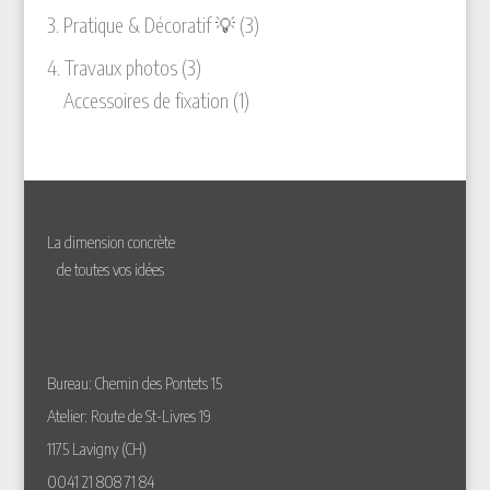
produit
3
3. Pratique & Décoratif 💡
3
produits
3
4. Travaux photos
3
produits
1
Accessoires de fixation
1
produit
La dimension concrète
de toutes vos idées
Bureau: Chemin des Pontets 15
Atelier: Route de St-Livres 19
1175 Lavigny (CH)
0041 21 808 71 84