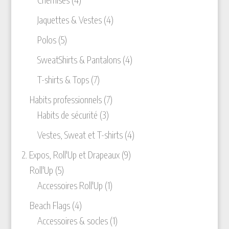
produits
4
Jaquettes & Vestes
4
produits
5
Polos
5
produits
4
SweatShirts & Pantalons
4
produits
7
T-shirts & Tops
7
produits
7
Habits professionnels
7
3
produits
Habits de sécurité
3
produits
4
Vestes, Sweat et T-shirts
4
produits
9
2. Expos, Roll'Up et Drapeaux
9
5
produits
Roll'Up
5
produits
1
Accessoires Roll'Up
1
produit
4
Beach Flags
4
produits
1
Accessoires & socles
1