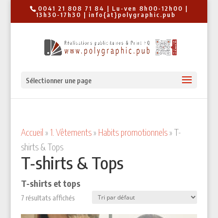
0041 21 808 71 84 | Lu-ven 8h00-12h00 |
13h30-17h30 | info{at}polygraphic.pub
Sélectionner une page
Accueil
»
1. Vêtements
»
Habits promotionnels
»
T-
shirts & Tops
T-shirts & Tops
T-shirts et tops
7 résultats affichés