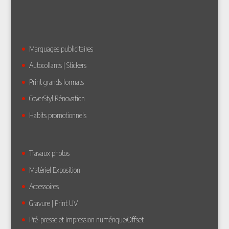
Marquages publicitaires
Autocollants | Stickers
Print grands formats
CoverStyl Rénovation
Habits promotionnels
Travaux photos
Matériel Exposition
Accessoires
Gravure | Print UV
Pré-presse et Impression numérique/Offset